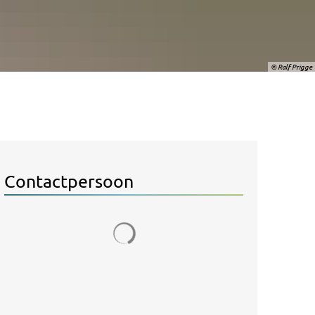
© Ralf Prigge
Contactpersoon
Zoekresultaten worden geladen