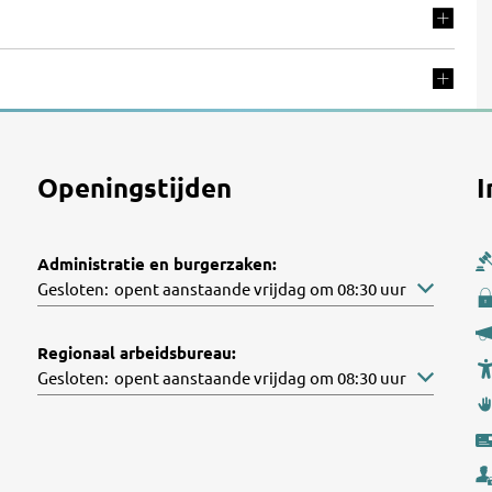
Openingstijden
I
Administratie en burgerzaken:
Klik om andere openings- of sluitingstijden te verbergen
Gesloten:
opent aanstaande vrijdag om 08:30 uur
Regionaal arbeidsbureau:
Klik om andere openings- of sluitingstijden te verbergen
Gesloten:
opent aanstaande vrijdag om 08:30 uur