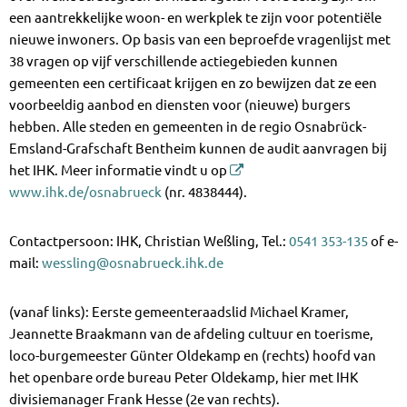
een aantrekkelijke woon- en werkplek te zijn voor potentiële
nieuwe inwoners. Op basis van een beproefde vragenlijst met
38 vragen op vijf verschillende actiegebieden kunnen
gemeenten een certificaat krijgen en zo bewijzen dat ze een
voorbeeldig aanbod en diensten voor (nieuwe) burgers
hebben. Alle steden en gemeenten in de regio Osnabrück-
Emsland-Grafschaft Bentheim kunnen de audit aanvragen bij
het IHK. Meer informatie vindt u op
www.ihk.de/osnabrueck
(nr. 4838444).
Contactpersoon: IHK, Christian Weßling, Tel.:
0541 353-135
of e-
mail:
wessling@osnabrueck.ihk.de
(vanaf links): Eerste gemeenteraadslid Michael Kramer,
Jeannette Braakmann van de afdeling cultuur en toerisme,
loco-burgemeester Günter Oldekamp en (rechts) hoofd van
het openbare orde bureau Peter Oldekamp, hier met IHK
divisiemanager Frank Hesse (2e van rechts).