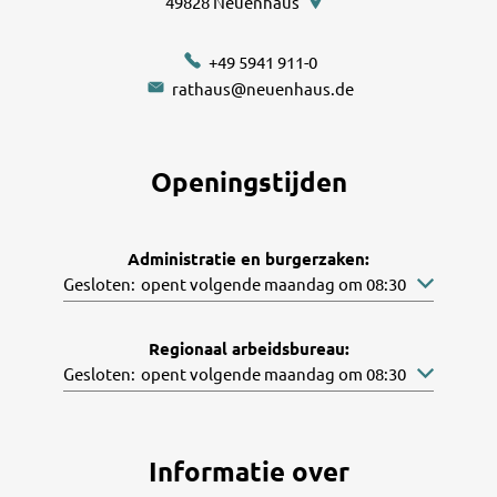
49828
Neuenhaus
+49 5941 911-0
rathaus@neuenhaus.de
Openingstijden
Administratie en burgerzaken:
Klik om andere openings- of sluitingstijden te verbergen
Gesloten:
opent volgende maandag om 08:30
Regionaal arbeidsbureau:
Klik om andere openings- of sluitingstijden te verbergen
Gesloten:
opent volgende maandag om 08:30
Informatie over