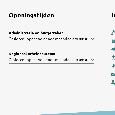
Openingstijden
I
Administratie en burgerzaken:
Klik om andere openings- of sluitingstijden te verbergen
Gesloten:
opent volgende maandag om 08:30
Regionaal arbeidsbureau:
Klik om andere openings- of sluitingstijden te verbergen
Gesloten:
opent volgende maandag om 08:30