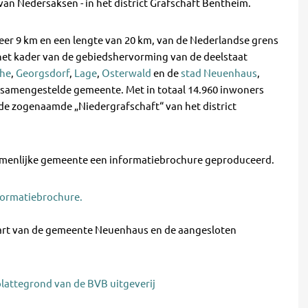
an Nedersaksen - in het district Grafschaft Bentheim.
veer 9 km en een lengte van 20 km, van de Nederlandse grens
in het kader van de gebiedshervorming van de deelstaat
he
,
Georgsdorf
,
Lage
,
Osterwald
en de
stad Neuenhaus
,
de samengestelde gemeente. Met in totaal 14.960 inwoners
 zogenaamde „Niedergrafschaft“ van het district
amenlijke gemeente een informatiebrochure geproduceerd.
formatiebrochure.
aart van de gemeente Neuenhaus en de aangesloten
plattegrond van de BVB uitgeverij