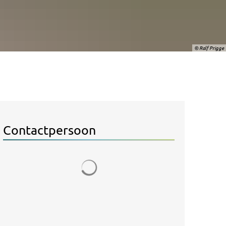
© Ralf Prigge
Contactpersoon
Zoekresultaten worden geladen