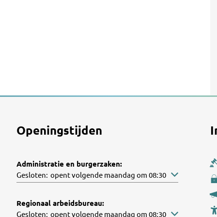
Openingstijden
I
Administratie en burgerzaken:
Klik om andere openings- of sluitingstijden te verbergen
Gesloten:
opent volgende maandag om 08:30
Regionaal arbeidsbureau:
Klik om andere openings- of sluitingstijden te verbergen
Gesloten:
opent volgende maandag om 08:30