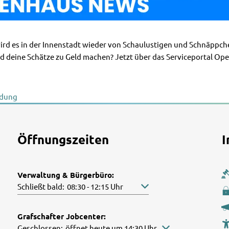
ird es in der Innenstadt wieder von Schaulustigen und Schnäppc
und deine Schätze zu Geld machen? Jetzt über das Serviceportal 
ldung
Öffnungszeiten
I
Verwaltung & Bürgerbüro:
Klicken, um weitere Öffnungs- oder Schließzeiten auszublen
Schließt bald:
08:30
-
12:15
Uhr
Von 08:30 bis 12:15 Uhr
Grafschafter Jobcenter:
Klicken, um weitere Öffnungs- oder Schließzeiten auszublen
Geschlossen:
öffnet heute um 14:30 Uhr