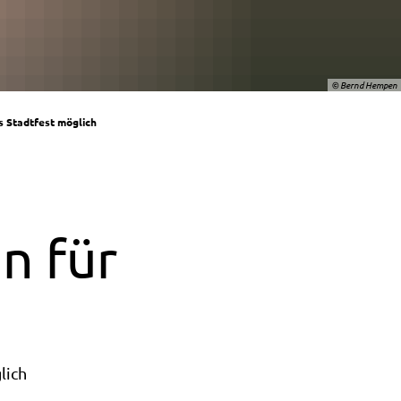
© Bernd Hempen
 Stadtfest möglich
n für
lich