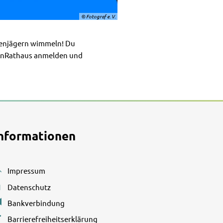
© Fotograf e. V.
henjägern wimmeln! Du
OpenRathaus anmelden und
nformationen
Impressum
den
Datenschutz
Bankverbindung
Barrierefreiheitserklärung
den