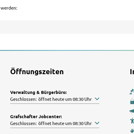
n werden:
Öffnungszeiten
I
Verwaltung & Bürgerbüro:
Klicken, um weitere Öffnungs- oder Schließzeiten auszublen
Geschlossen:
öffnet heute um 08:30 Uhr
Grafschafter Jobcenter:
Klicken, um weitere Öffnungs- oder Schließzeiten auszublen
Geschlossen:
öffnet heute um 08:30 Uhr