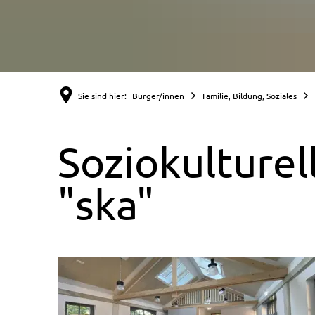
Sie sind hier:
Bürger/innen
Familie, Bildung, Soziales
Soziokulture
"ska"