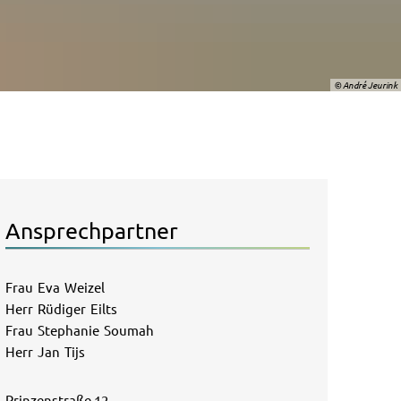
© André Jeurink
Ansprechpartner
Frau
Eva
Weizel
Frau Eva Weizel
Herr
Rüdiger
Eilts
Herr Rüdiger Eilts
Frau
Stephanie
Soumah
Frau Stephanie Soumah
Herr
Jan
Tijs
Herr Jan Tijs
Prinzenstraße 12